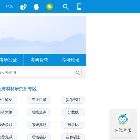
登录
考研经验
考研资料
考研论坛
上海材料研究所专区
招生简章
专业目录
参考书目
考研大纲
成绩查询
分数线
考研录取
考研真题
报录比
在线客服
推荐免试
现场确认
在职硕士