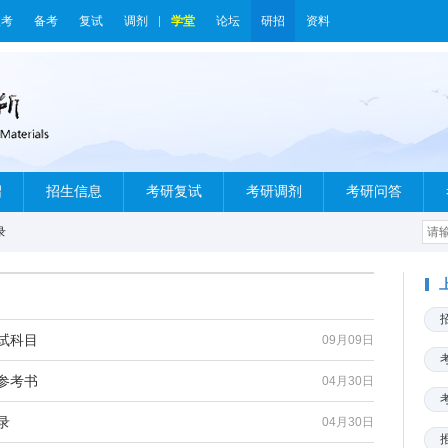
报考
备考
复试
调剂
学堂
论坛
研招
资料
绍
招生信息
考研复试
考研调剂
考研问答
录
试科目
09月09日
参考书
04月30日
录
04月30日