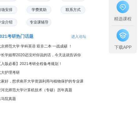
考场安排
学费奖助
联系方式
精选课程
专业介绍
专业课辅导
2021考研热门话题
进入论坛
北京师范大学 学科英语 双非二本 一战成硕 ！
下载APP
学长学姐帮2020还没对你说的话，今天这就告诉你
【入版必看】2021考研全程备考规划！
北大护理考研
大家好，想求南开大学资源利用与植物保护的专业课
料...
求河北师范大学计算机技术（专硕）历年真题
出马院真题