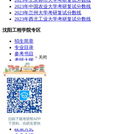
2023年北京师范大学考研复试分数线
2023年中国农业大学考研复试分数线
2023年兰州大学考研复试分数线
2023年西北工业大学考研复试分数线
沈阳工程学院专区
招生简章
专业目录
参考书目
× 关闭
考研大纲
成绩查询
分数线
考研录取
考研真题
报录比
推荐免试
现场确认
在职硕士
考场安排
学费奖助
联系方式