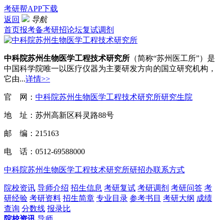
考研帮APP下载
返回
导航
首页
报考
备考
研招
论坛
复试
调剂
中科院苏州生物医学工程技术研究所
（简称“苏州医工所”）是
中国科学院唯一以医疗仪器为主要研发方向的国立研究机构，
它由...
详情>>
官 网：
中科院苏州生物医学工程技术研究所研究生院
地 址：苏州高新区科灵路88号
邮 编：215163
电 话：0512-69588000
中科院苏州生物医学工程技术研究所研招办联系方式
院校资讯
导师介绍
招生信息
考研复试
考研调剂
考研问答
考
研经验
考研资料
招生简章
专业目录
参考书目
考研大纲
成绩
查询
分数线
报录比
院校资讯
导师