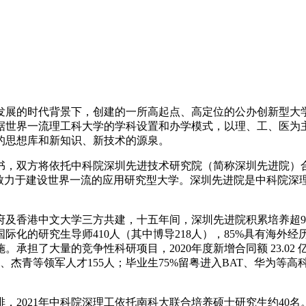
展的时代背景下，创建的一所高起点、高定位的公办创新型大学
据世界一流理工科大学的学科设置和办学模式，以理、工、医为
的思想库和新知识、新技术的源泉。
书，双方将依托中科院深圳先进技术研究院（简称深圳先进院）
并致力于建设世界一流的应用研究型大学。深圳先进院是中科院深
及香港中文大学三方共建，十五年间，深圳先进院积累培养超9
化的研究生导师410人（其中博导218人），85%具有海外
担了大量的竞争性科研项目，2020年度新增合同额 23.02 亿
人、杰青等领军人才155人；毕业生75%留粤进入BAT、华为
2021年中科院深理工依托南科大联合培养硕士研究生约40名