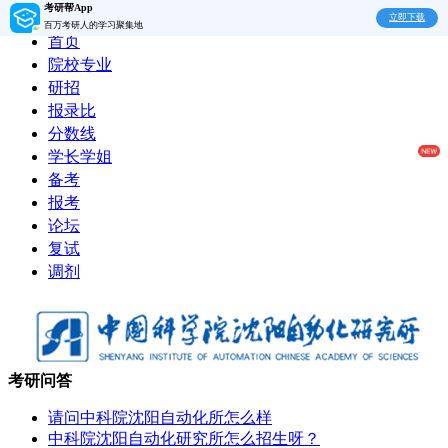
考研帮App
立即下载
百万考研人的学习聚集地
首页
院校专业
研招
报录比
分数线
学长学姐
备考
报考
论坛
复试
调剂
考研问答
请问中科院沈阳自动化所怎么样
中科院沈阳自动化研究所怎么招生呀？