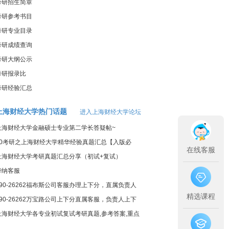
考研招生简章
考研参考书目
考研专业目录
考研成绩查询
考研大纲公示
考研报录比
考研经验汇总
上海财经大学热门话题
进入上海财经大学论坛
上海财经大学金融硕士专业第二学长答疑帖~
20考研之上海财经大学精华经验真题汇总【入版必
在线客服
看】
上海财经大学考研真题汇总分享（初试+复试）
华纳客服
790-26262福布斯公司客服办理上下分，直属负责人
精选课程
上下分
790-26262万宝路公司上下分直属客服，负责人上下
分客服
上海财经大学各专业初试复试考研真题,参考答案,重点
范围