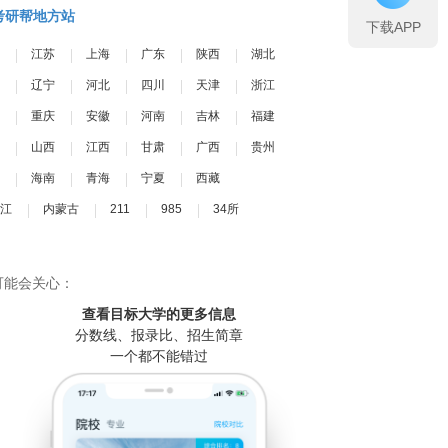
考研帮地方站
下载APP
江苏
上海
广东
陕西
湖北
辽宁
河北
四川
天津
浙江
重庆
安徽
河南
吉林
福建
山西
江西
甘肃
广西
贵州
海南
青海
宁夏
西藏
江
内蒙古
211
985
34所
可能会关心：
查看目标大学
的更多信息
分数线、报录比、招生简章
一个都不能错过