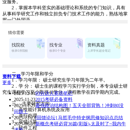
业服务。
2．掌握本学科坚实的基础理论和系统的专门知识，具有
从事科学研究工作和独立担负专门技术工作的能力，熟练地掌
握一门外国语。
3．具有良好文化素质和健康的身体。
4． 本学科以网格计算、高性能计算与并行处理、软件工
程、软件方法学、数据库、管理信息系统、多媒体体技术、计
算机网络、智能信息处理和信息安全等为主要研究方向，所开
设的课程反映当前国内外计算机学科的发展水平。本学科培养
具有扎实的计算机硬件、软件基础理论知识，能够从事计算机
研究与应用开发的高级专门人才。
二、学习年限和学分
资料下载
1．学习年限： 硕士研究生学习年限为二年半。
更多
2．学 分： 硕士生的课程学习实行学分制，本专业硕士研
究生课程学习至少取得48学分。课程教学在四学期内完成。
2025-12-11
93分达人英语笔记
2025-11-23
2015考研必备资料
三、 主要研究方向
2025-11-23
最强政治结构图！五天全部背熟！冲刺80没
1．高性能计算机系统及应用
问题！
2．并行处理
2025-11-23
[回馈论坛] 马哲毛中特史纲思修知识点总结
3．容错计算
2025-06-03
新概念考研必背36篇(彩版)-太及时了~我内牛
4．软件工程
满面