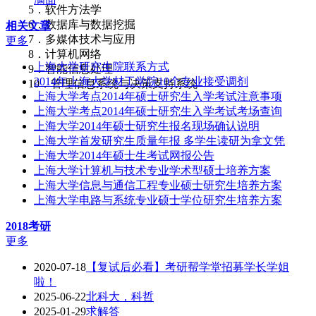
5．软件方法学
6．数据库与数据挖掘
相关文章
7．多媒体技术与应用
更多
8．计算机网络
上海大学研究生院联系方式
9．智能信息处理
2014年上海大学材工学院10个专业接受调剂
10．管理信息系统与决策支持系统
上海大学考点2014年硕士研究生入学考试注意事项
上海大学考点2014年硕士研究生入学考试考场查询
上海大学2014年硕士研究生报名现场确认说明
上海大学首发研究生质量年报 多学生读研为拿文凭
上海大学2014年硕士生考试网报公告
上海大学计算机与技术专业学术型硕士培养方案
上海大学信息与通信工程专业硕士研究生培养方案
上海大学电路与系统专业硕士学位研究生培养方案
2018考研
更多
2020-07-18
【复试后必看】考研帮学堂招募学长学姐
啦！
2025-06-22
北科大，科哲
2025-01-29
求解答