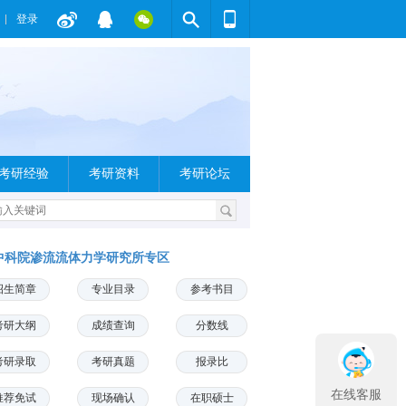
登录
考研经验
考研资料
考研论坛
中科院渗流流体力学研究所专区
招生简章
专业目录
参考书目
考研大纲
成绩查询
分数线
考研录取
考研真题
报录比
在线客服
推荐免试
现场确认
在职硕士