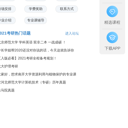
考场安排
学费奖助
联系方式
专业介绍
专业课辅导
精选课程
2021考研热门话题
进入论坛
北京师范大学 学科英语 双非二本 一战成硕 ！
下载APP
学长学姐帮2020还没对你说的话，今天这就告诉你
【入版必看】2021考研全程备考规划！
北大护理考研
大家好，想求南开大学资源利用与植物保护的专业课
料...
求河北师范大学计算机技术（专硕）历年真题
出马院真题