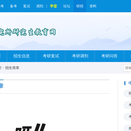
报考
备考
复试
调剂
学堂
论坛
研招
资料
绍
招生信息
考研复试
考研调剂
考研问答
所
>
招生简章
章