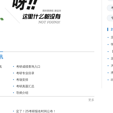
讯
线
考研成绩查询入口
资
考研专业目录
考场安排
考研真题汇总
导师介绍
更多
定了！25考研报名时间公布！