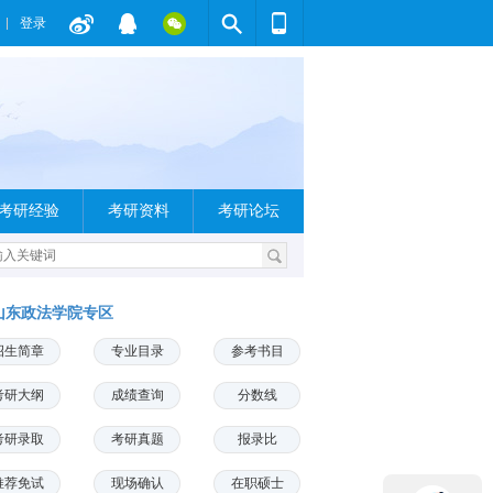
登录
考研经验
考研资料
考研论坛
山东政法学院专区
招生简章
专业目录
参考书目
考研大纲
成绩查询
分数线
考研录取
考研真题
报录比
推荐免试
现场确认
在职硕士