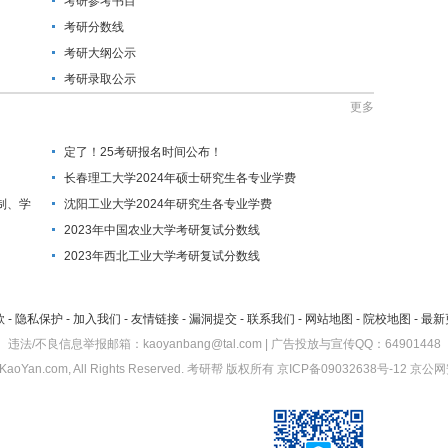
考研参考书目
考研分数线
考研大纲公示
考研录取公示
更多
定了！25考研报名时间公布！
长春理工大学2024年硕士研究生各专业学费
制、学
沈阳工业大学2024年研究生各专业学费
2023年中国农业大学考研复试分数线
2023年西北工业大学考研复试分数线
款
-
隐私保护
-
加入我们
-
友情链接
-
漏洞提交
-
联系我们
-
网站地图
-
院校地图
-
最新
违法/不良信息举报邮箱：kaoyanbang@tal.com | 广告投放与宣传QQ：64901448
KaoYan.com, All Rights Reserved.
考研帮
版权所有
京ICP备09032638号-12
京公网安