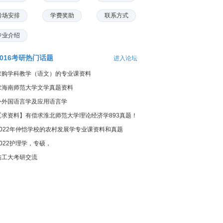
考场安排
学费奖助
联系方式
专业介绍
2016考研热门话题
进入论坛
求购学科教学（语文）的专业课资料
求海南师范大学文学真题资料
外外国语言学及应用语言学
【求资料】有偿求淮北师范大学理论经济学893真题！
2022年仲恺学校的农村发展学专业课资料和真题
2022护理学，专硕，
陆工大考研交流