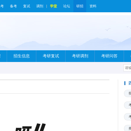
报考
备考
复试
调剂
学堂
论坛
研招
资料
绍
招生信息
考研复试
考研调剂
考研问答