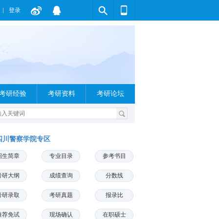
登录
考研经验
考研资料
考研论坛
四川警察学院专区
招生简章
专业目录
参考书目
考研大纲
成绩查询
分数线
考研录取
考研真题
报录比
推荐免试
现场确认
在职硕士