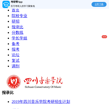
考研帮App
立即下载
百万考研人的学习聚集地
首页
院校专业
研招
报录比
分数线
学长学姐
备考
报考
论坛
复试
调剂
报录比
2019年四川音乐学院考研招生计划