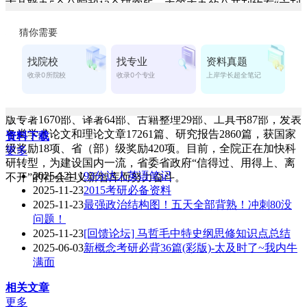
市县联办5个分院和12个研究所。主管主办的公开刊物有“六刊
一报”。现有7个省级重点学科，11个院级优长学科，13个专业
硕士学位授权点，1个博士学位授权点（联合），1个省级博士
后科研工作站，在全国地方社科院中第一个被批准为法律硕士
学位授权单位。主办全省哲学社会科学门户网站“四川社会科
学在线”。先后与美国、英国、日本等10多个国家及地区的院
校、学术机构建立长期学术联系。
建院以来，全院共获得国家社科基金课题立项175项，出
版专著1670部、译著64部、古籍整理29部、工具书87部，发表
各类学术论文和理论文章17261篇、研究报告2860篇，获国家
资料下载
级奖励18项、省（部）级奖励420项。目前，全院正在加快科
更多
研转型，为建设国内一流，省委省政府“信得过、用得上、离
2025-12-11
93分达人英语笔记
不开”的社会主义新智库而努力奋斗。
2025-11-23
2015考研必备资料
2025-11-23
最强政治结构图！五天全部背熟！冲刺80没
问题！
2025-11-23
[回馈论坛] 马哲毛中特史纲思修知识点总结
2025-06-03
新概念考研必背36篇(彩版)-太及时了~我内牛
满面
相关文章
更多