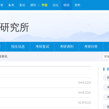
报考
备考
复试
调剂
学堂
论坛
研招
资料
绍
招生信息
考研复试
考研调剂
考研问答
校资讯
04月22日
04月22日
02月01日