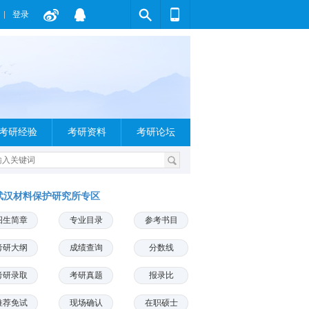
登录
考研经验
考研资料
考研论坛
武汉材料保护研究所专区
招生简章
专业目录
参考书目
考研大纲
成绩查询
分数线
考研录取
考研真题
报录比
推荐免试
现场确认
在职硕士