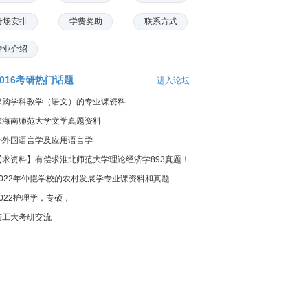
考场安排
学费奖助
联系方式
专业介绍
2016考研热门话题
进入论坛
求购学科教学（语文）的专业课资料
求海南师范大学文学真题资料
外外国语言学及应用语言学
【求资料】有偿求淮北师范大学理论经济学893真题！
2022年仲恺学校的农村发展学专业课资料和真题
2022护理学，专硕，
陆工大考研交流