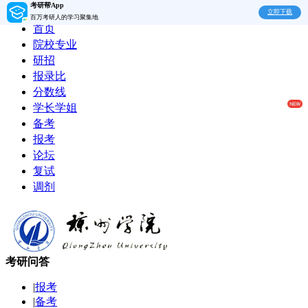
考研帮App
立即下载
百万考研人的学习聚集地
首页
院校专业
研招
报录比
分数线
学长学姐
备考
报考
论坛
复试
调剂
考研问答
|
报考
|
备考