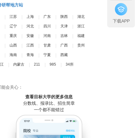
考研帮地方站
江苏
上海
广东
陕西
湖北
下载APP
辽宁
河北
四川
天津
浙江
重庆
安徽
河南
吉林
福建
山西
江西
甘肃
广西
贵州
海南
青海
宁夏
西藏
江
内蒙古
211
985
34所
可能会关心：
查看目标大学
的更多信息
分数线、报录比、招生简章
一个都不能错过