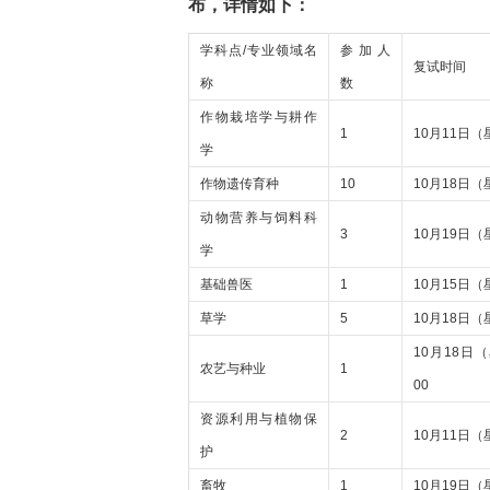
布，详情如下：
学科点/专业领域名
参加人
复试时间
称
数
作物栽培学与耕作
1
10月11日（
学
作物遗传育种
10
10月18日（
动物营养与饲料科
3
10月19日（
学
基础兽医
1
10月15日（
草学
5
10月18日（
10月18日
农艺与种业
1
00
资源利用与植物保
2
10月11日（
护
畜牧
1
10月19日（