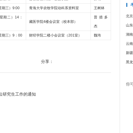
星期三）9:00
青海大学农牧学院动科系资料室
王树林
北京
（星期二）14：
普措多
藏医学院4楼会议室（校本部）
山东
杰
湖南
星期三）9：00
财经学院二楼小会议室（201室）
魏玮
云南
新疆
分享：
黑龙
你
学位研究生工作的通知