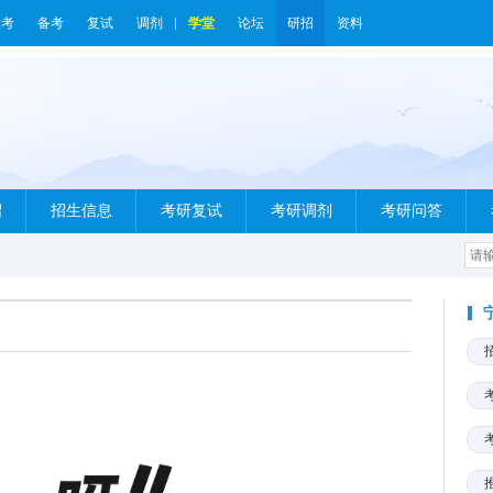
报考
备考
复试
调剂
学堂
论坛
研招
资料
绍
招生信息
考研复试
考研调剂
考研问答