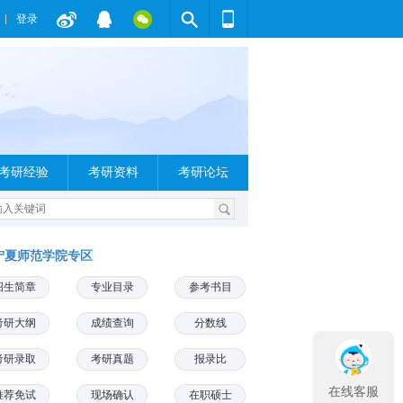
登录
考研经验
考研资料
考研论坛
宁夏师范学院专区
招生简章
专业目录
参考书目
考研大纲
成绩查询
分数线
考研录取
考研真题
报录比
在线客服
推荐免试
现场确认
在职硕士