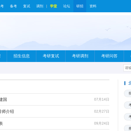
报考
备考
复试
调剂
学堂
论坛
研招
资料
绍
招生信息
考研复试
考研调剂
考研问答
建国
07月14日
导师介绍
02月27日
表
09月24日