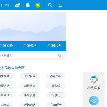
登录
考研经验
考研资料
考研论坛
北方民族大学专区
招生简章
专业目录
参考书目
考研大纲
成绩查询
分数线
在线客服
考研录取
考研真题
报录比
推荐免试
现场确认
在职硕士