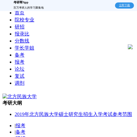
考研帮App
立即下载
百万考研人的学习聚集地
首页
院校专业
研招
报录比
分数线
学长学姐
备考
报考
论坛
复试
调剂
考研大纲
2019年北方民族大学硕士研究生招生入学考试参考范围
|
报考
|
备考