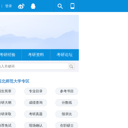
登录
考研经验
考研资料
考研论坛
西北师范大学专区
招生简章
专业目录
参考书目
考研大纲
成绩查询
分数线
考研录取
考研真题
报录比
推荐免试
现场确认
在职硕士