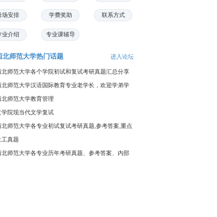
考场安排
学费奖助
联系方式
专业介绍
专业课辅导
西北师范大学热门话题
进入论坛
西北师范大学各个学院初试和复试考研真题汇总分享
西北师范大学汉语国际教育专业老学长，欢迎学弟学
妹们咨询。
西北师范大学教育管理
文学院现当代文学复试
西北师范大学各专业初试复试考研真题,参考答案,重点
范围
社工真题
西北师范大学各专业历年考研真题、参考答案、内部
笔记