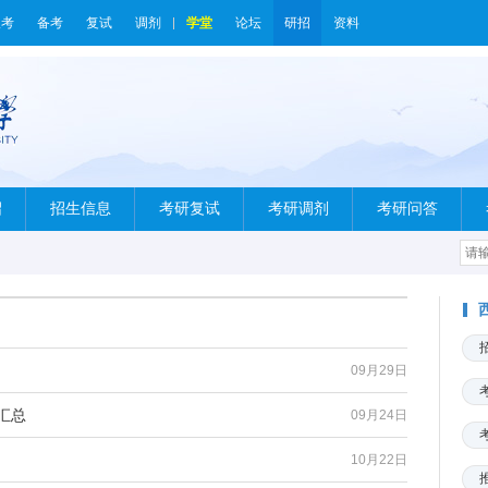
报考
备考
复试
调剂
学堂
论坛
研招
资料
绍
招生信息
考研复试
考研调剂
考研问答
09月29日
汇总
09月24日
10月22日