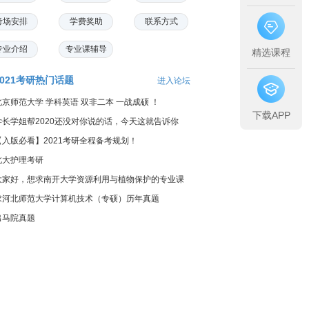
考场安排
学费奖助
联系方式
专业介绍
专业课辅导
精选课程
2021考研热门话题
进入论坛
北京师范大学 学科英语 双非二本 一战成硕 ！
下载APP
学长学姐帮2020还没对你说的话，今天这就告诉你
【入版必看】2021考研全程备考规划！
北大护理考研
大家好，想求南开大学资源利用与植物保护的专业课
料...
求河北师范大学计算机技术（专硕）历年真题
出马院真题