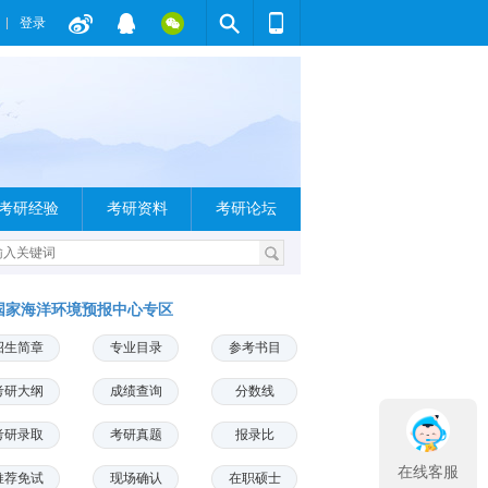
登录
考研经验
考研资料
考研论坛
国家海洋环境预报中心专区
招生简章
专业目录
参考书目
考研大纲
成绩查询
分数线
考研录取
考研真题
报录比
在线客服
推荐免试
现场确认
在职硕士