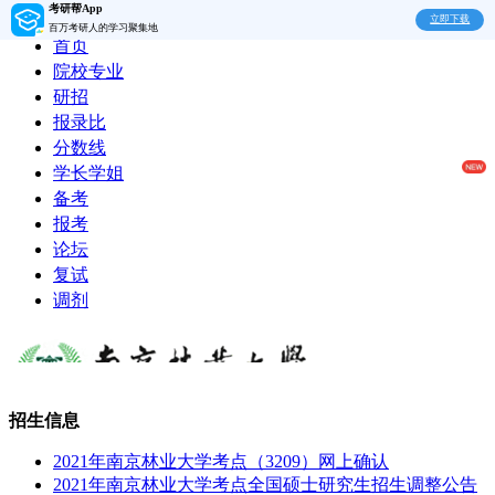
考研帮App
立即下载
百万考研人的学习聚集地
首页
院校专业
研招
报录比
分数线
学长学姐
备考
报考
论坛
复试
调剂
招生信息
2021年南京林业大学考点（3209）网上确认
2021年南京林业大学考点全国硕士研究生招生调整公告