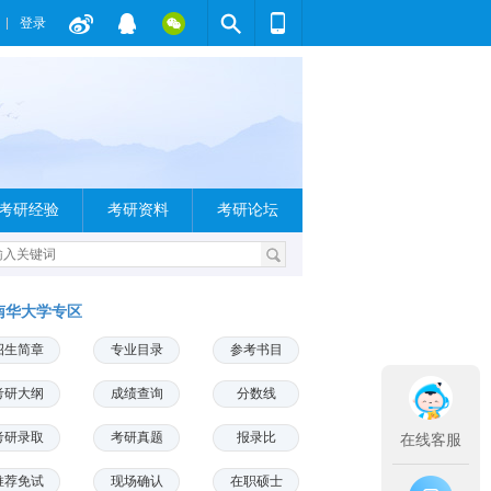
登录
考研经验
考研资料
考研论坛
南华大学专区
招生简章
专业目录
参考书目
考研大纲
成绩查询
分数线
考研录取
考研真题
报录比
在线客服
推荐免试
现场确认
在职硕士