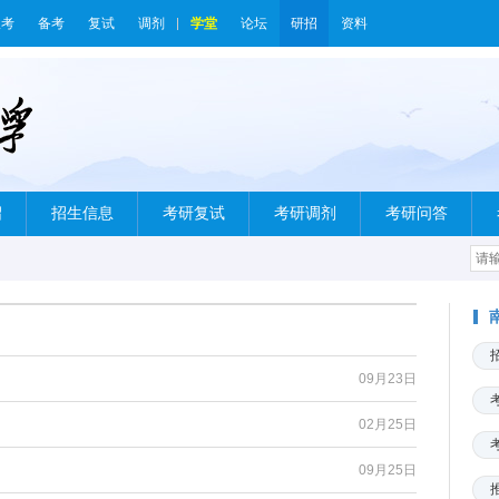
报考
备考
复试
调剂
学堂
论坛
研招
资料
绍
招生信息
考研复试
考研调剂
考研问答
09月23日
02月25日
09月25日