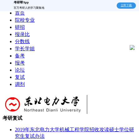
考研帮App
立即下载
百万考研人的学习聚集地
首页
院校专业
研招
报录比
分数线
学长学姐
备考
报考
论坛
复试
调剂
考研复试
2019年东北电力大学机械工程学院招收攻读硕士学位研
究生复试办法