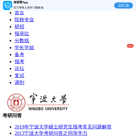
考研帮App
立即下载
百万考研人的学习聚集地
首页
院校专业
研招
报录比
分数线
学长学姐
备考
报考
论坛
复试
调剂
考研问答
2019年宁波大学硕士研究生报考常见问题解答
2013宁波大学考研问答之同等学力