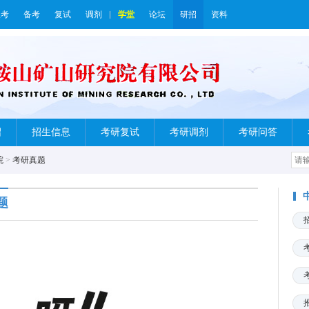
报考
备考
复试
调剂
学堂
论坛
研招
资料
绍
招生信息
考研复试
考研调剂
考研问答
院
>
考研真题
题