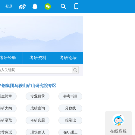
登录
考研经验
考研资料
考研论坛
中钢集团马鞍山矿山研究院专区
招生简章
专业目录
参考书目
考研大纲
成绩查询
分数线
考研录取
考研真题
报录比
在线客服
推荐免试
现场确认
在职硕士