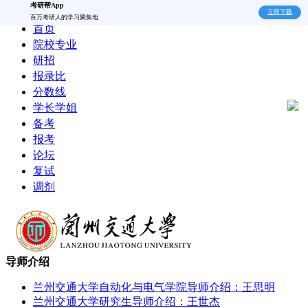
考研帮App
立即下载
百万考研人的学习聚集地
首页
院校专业
研招
报录比
分数线
学长学姐
备考
报考
论坛
复试
调剂
导师介绍
兰州交通大学自动化与电气学院导师介绍：王思明
兰州交通大学研究生导师介绍：王世杰