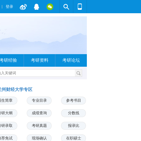
登录
考研经验
考研资料
考研论坛
兰州财经大学专区
招生简章
专业目录
参考书目
考研大纲
成绩查询
分数线
考研录取
考研真题
报录比
推荐免试
现场确认
在职硕士