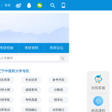
登录
考研经验
考研资料
考研论坛
辽宁中医药大学专区
招生简章
专业目录
参考书目
在线客服
考研大纲
成绩查询
分数线
考研录取
考研真题
报录比
推荐免试
现场确认
在职硕士
精选课程