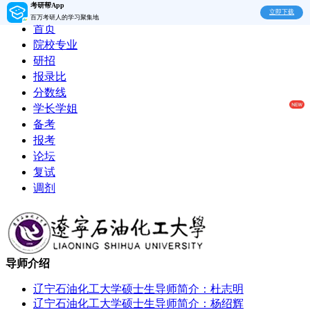
考研帮App
立即下载
百万考研人的学习聚集地
首页
院校专业
研招
报录比
分数线
学长学姐
备考
报考
论坛
复试
调剂
导师介绍
辽宁石油化工大学硕士生导师简介：杜志明
辽宁石油化工大学硕士生导师简介：杨绍辉