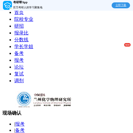
考研帮App
立即下载
百万考研人的学习聚集地
首页
院校专业
研招
报录比
分数线
学长学姐
备考
报考
论坛
复试
调剂
现场确认
|
报考
|
备考