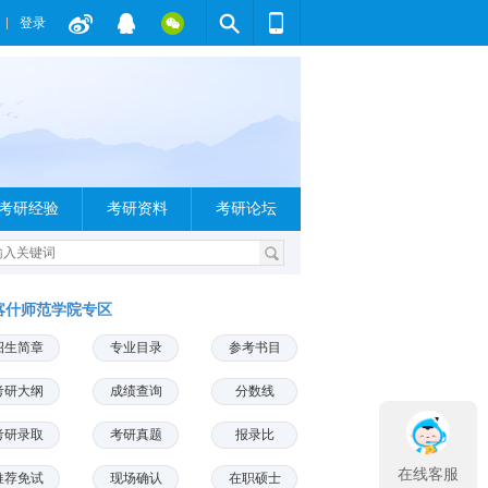
登录
考研经验
考研资料
考研论坛
喀什师范学院专区
招生简章
专业目录
参考书目
考研大纲
成绩查询
分数线
考研录取
考研真题
报录比
在线客服
推荐免试
现场确认
在职硕士