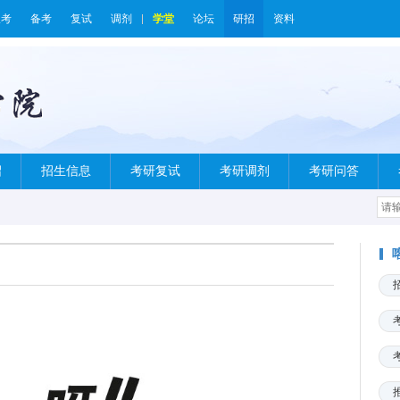
报考
备考
复试
调剂
学堂
论坛
研招
资料
绍
招生信息
考研复试
考研调剂
考研问答