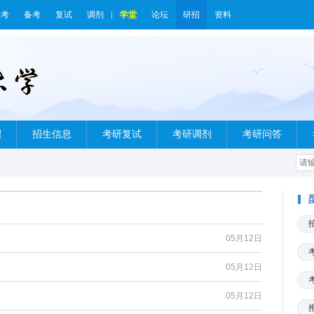
报考
备考
复试
调剂
学堂
论坛
研招
资料
绍
招生信息
考研复试
考研调剂
考研问答
05月12日
05月12日
05月12日