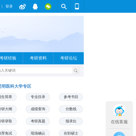
登录
考研经验
考研资料
考研论坛
昆明医科大学专区
招生简章
专业目录
参考书目
考研大纲
成绩查询
分数线
考研录取
考研真题
报录比
在线客服
推荐免试
现场确认
在职硕士