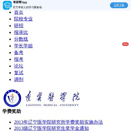
考研帮App
立即下载
百万考研人的学习聚集地
首页
院校专业
研招
报录比
分数线
学长学姐
备考
报考
论坛
复试
调剂
学费奖助
2013年辽宁医学院研究所学费奖助实施办法
2013级辽宁医学院研究生奖学金通知