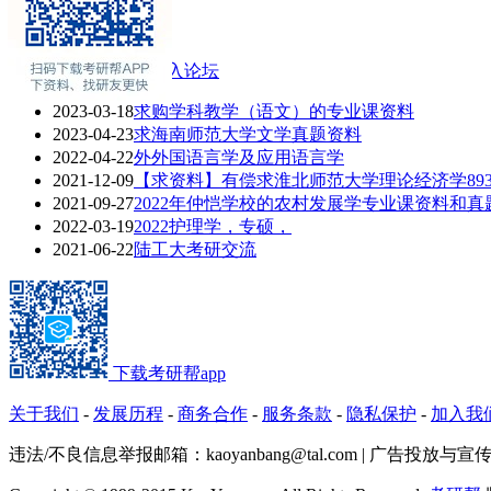
联系方式
专业介绍
2016考研热门话题
进入论坛
2023-03-18
求购学科教学（语文）的专业课资料
2023-04-23
求海南师范大学文学真题资料
2022-04-22
外外国语言学及应用语言学
2021-12-09
【求资料】有偿求淮北师范大学理论经济学89
2021-09-27
2022年仲恺学校的农村发展学专业课资料和真
2022-03-19
2022护理学，专硕，
2021-06-22
陆工大考研交流
下载考研帮app
关于我们
-
发展历程
-
商务合作
-
服务条款
-
隐私保护
-
加入我
违法/不良信息举报邮箱：kaoyanbang@tal.com | 广告投放与宣传Q