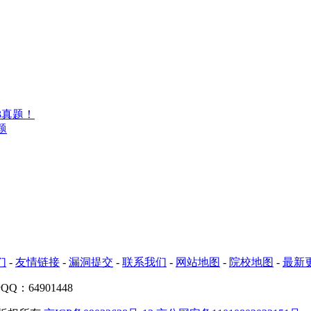
3真题！
题
们
-
友情链接
-
漏洞提交
-
联系我们
-
网站地图
-
院校地图
-
最新
Q：64901448