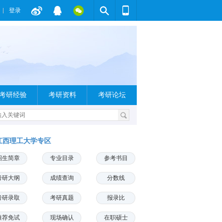
登录
考研经验
考研资料
考研论坛
江西理工大学专区
招生简章
专业目录
参考书目
考研大纲
成绩查询
分数线
考研录取
考研真题
报录比
推荐免试
现场确认
在职硕士