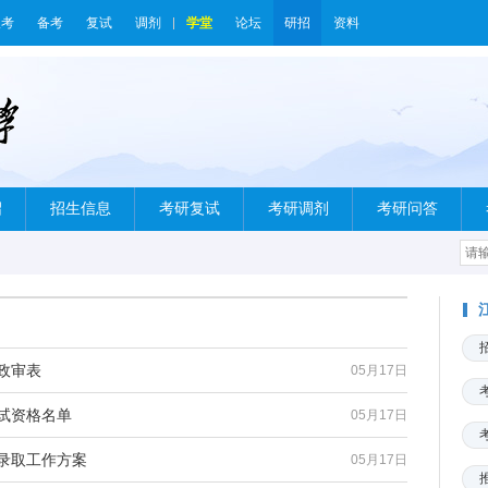
报考
备考
复试
调剂
学堂
论坛
研招
资料
绍
招生信息
考研复试
考研调剂
考研问答
政审表
05月17日
复试资格名单
05月17日
试录取工作方案
05月17日