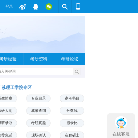
登录
考研经验
考研资料
考研论坛
江苏理工学院专区
招生简章
专业目录
参考书目
考研大纲
成绩查询
分数线
考研录取
考研真题
报录比
在线客服
推荐免试
现场确认
在职硕士