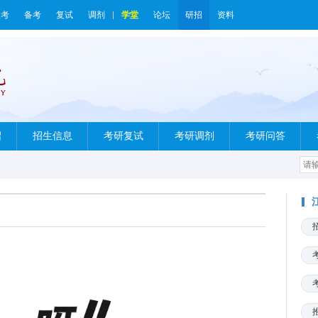
报考
备考
复试
调剂
学堂
论坛
研招
资料
绍
招生信息
考研复试
考研调剂
考研问答