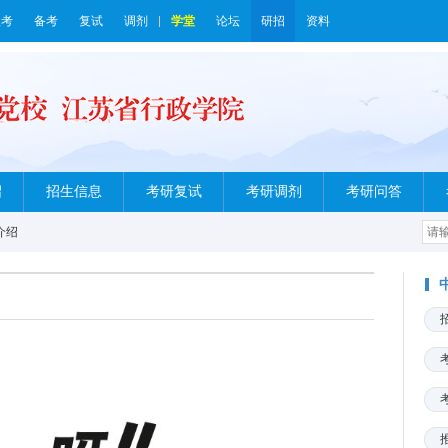
报考
备考
复试
调剂
学堂
论坛
研招
资料
绍
招生信息
考研复试
考研调剂
考研问答
介绍