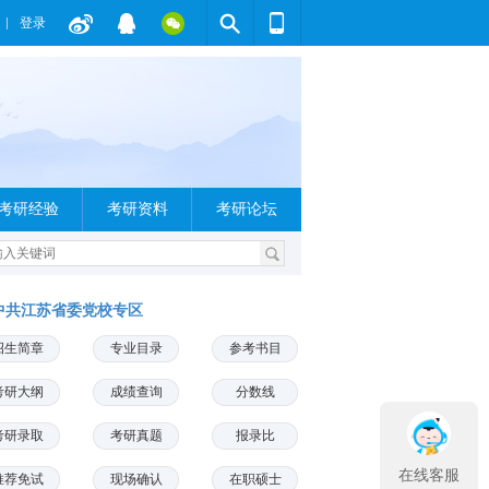
登录
考研经验
考研资料
考研论坛
中共江苏省委党校专区
招生简章
专业目录
参考书目
考研大纲
成绩查询
分数线
考研录取
考研真题
报录比
在线客服
推荐免试
现场确认
在职硕士