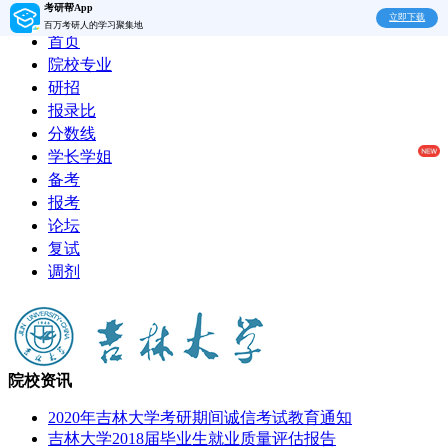
考研帮App
立即下载
百万考研人的学习聚集地
首页
院校专业
研招
报录比
分数线
学长学姐
备考
报考
论坛
复试
调剂
院校资讯
2020年吉林大学考研期间诚信考试教育通知
吉林大学2018届毕业生就业质量评估报告