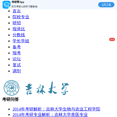
考研帮App
立即下载
百万考研人的学习聚集地
首页
院校专业
研招
报录比
分数线
学长学姐
备考
报考
论坛
复试
调剂
考研问答
2014年考研解析：吉林大学生物与农业工程学院
2014年考研专业解析：吉林大学兽医专业