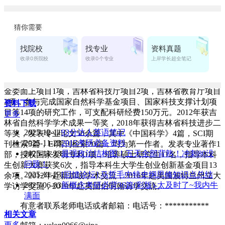
补充内容
吉林建筑大学招安全、应急和消防相关专业调剂生。
导师信息：战乃岩，女，博士后，吉林建筑大学硕士生导
师，研究方向：(1)流动与传热的数值模拟技术；(2)电子设备
安全热控制；(3)大气污染与安全控制；(4)建筑节能；(5)供热
计量技术。主持完成国家自然科学基金项目1项，国家留学基
金委面上项目1项，吉林省科技厅项目2项，吉林省教育厅项目
2项，参与完成国家自然科学基金项目、国家科技支撑计划项
资料下载
目等14项的研究工作，可支配科研经费150万元。2012年获吉
更多
林省自然科学学术成果一等奖，2018年获得吉林省科技进步二
2025-12-11
93分达人英语笔记
等奖，发表专业论文50余篇，其中《中国科学》4篇，SCI期
2025-11-23
2015考研必备资料
刊检索5篇，EI期刊检索20篇，均为第一作者。发表专业著作1
2025-11-23
最强政治结构图！五天全部背熟！冲刺80没
部，授权国家发明专利1项，培养硕士研究生11名，指导本科
问题！
生创新大赛获奖6次，指导本科生大学生创业创新基金项目13
2025-11-23
[回馈论坛] 马哲毛中特史纲思修知识点总结
余项。2012年赴新加坡学术交流，2016年赴美国波特兰州立大
2025-06-03
新概念考研必背36篇(彩版)-太及时了~我内牛
学访学交流，2019年赴英国伯明翰访学交流。
满面
有意者联系老师电话或者邮箱：电话号：***********
相关文章
更多