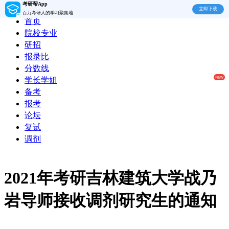
考研帮App
立即下载
百万考研人的学习聚集地
首页
院校专业
研招
报录比
分数线
学长学姐
备考
报考
论坛
复试
调剂
2021年考研吉林建筑大学战乃
岩导师接收调剂研究生的通知