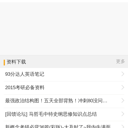
更多
资料下载
93分达人英语笔记
2015考研必备资料
最强政治结构图！五天全部背熟！冲刺80没问题！
[回馈论坛] 马哲毛中特史纲思修知识点总结
新概念考研必背36篇(彩版)-太及时了~我内牛满面