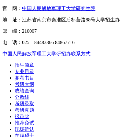
官 网：
中国人民解放军理工大学研究生院
地 址：江苏省南京市秦淮区后标营路88号大学招生办
邮 编：210007
电 话：025—84483366 84867716
中国人民解放军理工大学研招办联系方式
招生简章
专业目录
参考书目
考研大纲
成绩查询
分数线
考研录取
考研真题
报录比
推荐免试
现场确认
在职硕士