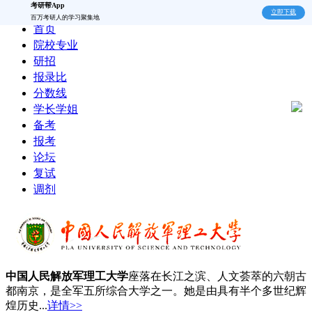
考研帮App
立即下载
百万考研人的学习聚集地
首页
院校专业
研招
报录比
分数线
学长学姐
备考
报考
论坛
复试
调剂
中国人民解放军理工大学
座落在长江之滨、人文荟萃的六朝古
都南京，是全军五所综合大学之一。她是由具有半个多世纪辉
煌历史...
详情>>