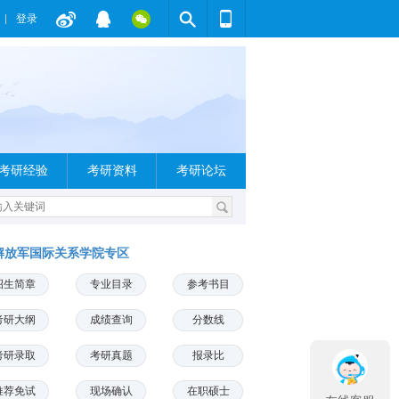
登录
考研经验
考研资料
考研论坛
解放军国际关系学院专区
招生简章
专业目录
参考书目
考研大纲
成绩查询
分数线
考研录取
考研真题
报录比
推荐免试
现场确认
在职硕士