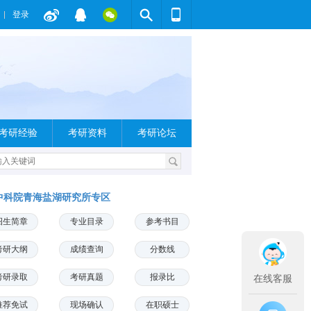
登录
考研经验
考研资料
考研论坛
中科院青海盐湖研究所专区
招生简章
专业目录
参考书目
考研大纲
成绩查询
分数线
考研录取
考研真题
报录比
在线客服
推荐免试
现场确认
在职硕士