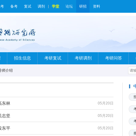
报考
备考
复试
调剂
学堂
论坛
研招
资料
绍
招生信息
考研复试
考研调剂
考研问答
导师介绍
高东林
05月20日
吴志坚
05月20日
段东平
05月20日