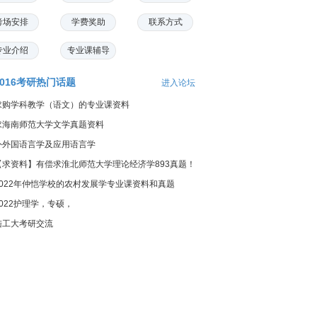
考场安排
学费奖助
联系方式
专业介绍
专业课辅导
2016考研热门话题
进入论坛
求购学科教学（语文）的专业课资料
求海南师范大学文学真题资料
外外国语言学及应用语言学
【求资料】有偿求淮北师范大学理论经济学893真题！
2022年仲恺学校的农村发展学专业课资料和真题
2022护理学，专硕，
陆工大考研交流