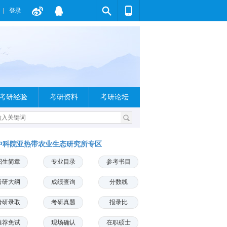
登录
考研经验
考研资料
考研论坛
中科院亚热带农业生态研究所专区
招生简章
专业目录
参考书目
考研大纲
成绩查询
分数线
考研录取
考研真题
报录比
推荐免试
现场确认
在职硕士