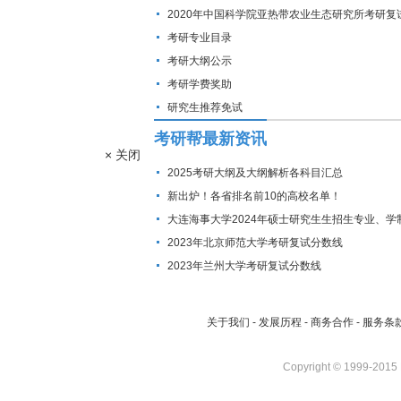
2020年中国科学院亚热带农业生态研究所考研复
线
考研专业目录
考研大纲公示
考研学费奖助
研究生推荐免试
考研帮最新资讯
× 关闭
2025考研大纲及大纲解析各科目汇总
新出炉！各省排名前10的高校名单！
大连海事大学2024年硕士研究生生招生专业、学
费标准及拟招生人数
2023年北京师范大学考研复试分数线
2023年兰州大学考研复试分数线
关于我们
-
发展历程
-
商务合作
-
服务条
Copyright © 1999-2015 