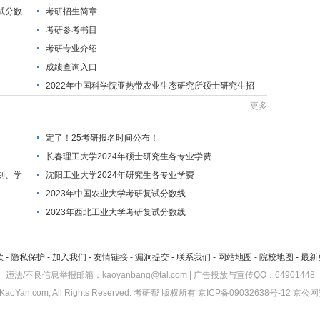
试分数
考研招生简章
考研参考书目
考研专业介绍
成绩查询入口
2022年中国科学院亚热带农业生态研究所硕士研究生招
生目录
更多
定了！25考研报名时间公布！
长春理工大学2024年硕士研究生各专业学费
制、学
沈阳工业大学2024年研究生各专业学费
2023年中国农业大学考研复试分数线
2023年西北工业大学考研复试分数线
款
-
隐私保护
-
加入我们
-
友情链接
-
漏洞提交
-
联系我们
-
网站地图
-
院校地图
-
最新
违法/不良信息举报邮箱：kaoyanbang@tal.com | 广告投放与宣传QQ：64901448
KaoYan.com, All Rights Reserved.
考研帮
版权所有
京ICP备09032638号-12
京公网安