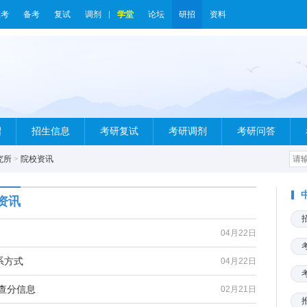
报考
备考
复试
调剂
学堂
论坛
研招
资料
绍
招生信息
考研复试
考研调剂
考研问答
究所
>
院校资讯
资讯
04月22日
系方式
04月22日
查分信息
02月21日