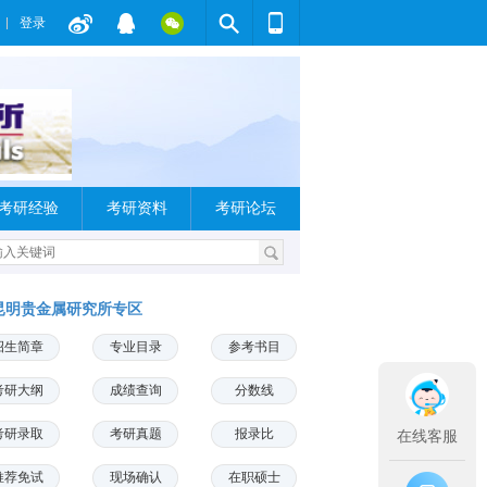
登录
考研经验
考研资料
考研论坛
昆明贵金属研究所专区
招生简章
专业目录
参考书目
考研大纲
成绩查询
分数线
考研录取
考研真题
报录比
在线客服
推荐免试
现场确认
在职硕士