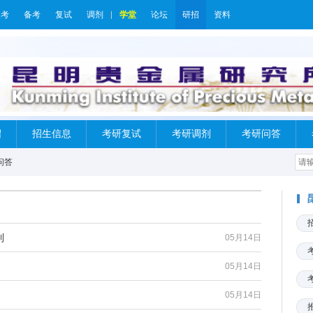
报考
备考
复试
调剂
学堂
论坛
研招
资料
绍
招生信息
考研复试
考研调剂
考研问答
问答
制
05月14日
05月14日
05月14日