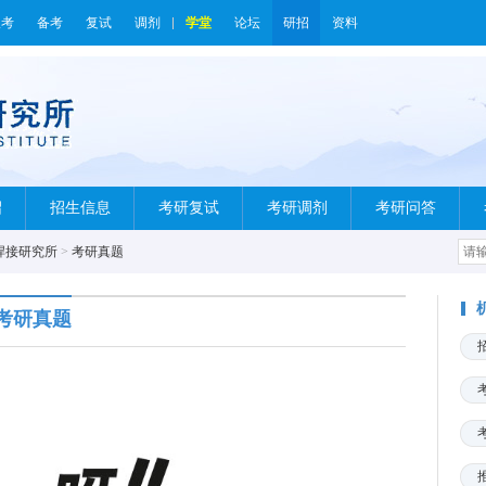
报考
备考
复试
调剂
学堂
论坛
研招
资料
绍
招生信息
考研复试
考研调剂
考研问答
焊接研究所
>
考研真题
考研真题