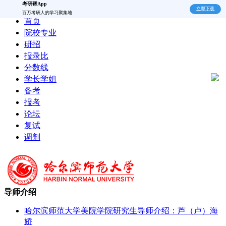
考研帮App
立即下载
百万考研人的学习聚集地
首页
院校专业
研招
报录比
分数线
学长学姐
备考
报考
论坛
复试
调剂
导师介绍
哈尔滨师范大学美院学院研究生导师介绍：芦（卢）海
娇