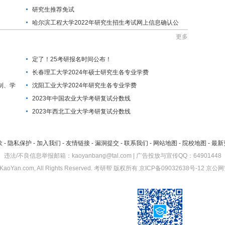
研究生推荐免试
哈尔滨工程大学2022年研究生招生考试网上信息确认公
告
更多
定了！25考研报名时间公布！
长春理工大学2024年硕士研究生各专业学费
制、学
沈阳工业大学2024年研究生各专业学费
2023年中国农业大学考研复试分数线
2023年西北工业大学考研复试分数线
款
-
隐私保护
-
加入我们
-
友情链接
-
漏洞提交
-
联系我们
-
网站地图
-
院校地图
-
最新
违法/不良信息举报邮箱：kaoyanbang@tal.com | 广告投放与宣传QQ：64901448
KaoYan.com, All Rights Reserved.
考研帮
版权所有
京ICP备09032638号-12
京公网安