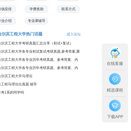
考场安排
学费奖助
联系方式
专业介绍
专业课辅导
哈尔滨工程大学热门话题
进入论坛
哈尔滨工程大学考研真题汇总分享（初试+复试）
哈尔滨工程大学各专业初试复试考研真题,参考答案,重
点范围
哈尔滨工程大学各专业历年考研真题、参考答案、内
在线客服
部笔记
哈尔滨工程大学各专业历年考研真题、参考答案、内
部笔记
哈尔滨工程大学马理论
哈工程马理论出真题 辅导
精选课程
有考1系的同学吗
下载APP