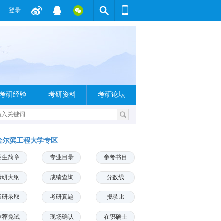
登录
考研经验
考研资料
考研论坛
哈尔滨工程大学专区
招生简章
专业目录
参考书目
考研大纲
成绩查询
分数线
考研录取
考研真题
报录比
推荐免试
现场确认
在职硕士