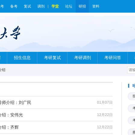
报考
备考
复试
调剂
学堂
论坛
研招
资料
绍
招生信息
考研复试
考研调剂
考研问答
介绍
导师介绍：刘广民
01月07日
介绍：安伟光
12月22日
介绍：齐辉
12月22日