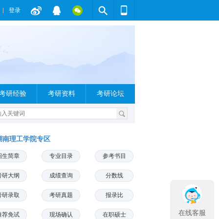
登录
考研经验
考研资料
考研论坛
湖南理工学院专区
招生简章
专业目录
参考书目
考研大纲
成绩查询
分数线
考研录取
考研真题
报录比
在线客服
推荐免试
现场确认
在职硕士