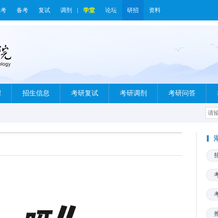
报考
备考
复试
调剂
学堂
论坛
研招
资料
绍
招生信息
考研复试
考研调剂
考研问答